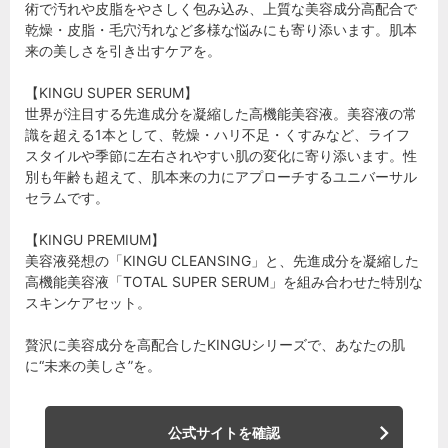
術で汚れや皮脂をやさしく包み込み、上質な美容成分高配合で
乾燥・皮脂・毛穴汚れなど多様な悩みにも寄り添います。肌本
来の美しさを引き出すケアを。
【KINGU SUPER SERUM】
世界が注目する先進成分を凝縮した高機能美容液。美容液の常
識を超える1本として、乾燥・ハリ不足・くすみなど、ライフ
スタイルや季節に左右されやすい肌の変化に寄り添います。性
別も年齢も超えて、肌本来の力にアプローチするユニバーサル
セラムです。
【KINGU PREMIUM】
美容液発想の「KINGU CLEANSING」と、先進成分を凝縮した
高機能美容液「TOTAL SUPER SERUM」を組み合わせた特別な
スキンケアセット。
贅沢に美容成分を高配合したKINGUシリーズで、あなたの肌
に“未来の美しさ”を。
公式サイトを確認