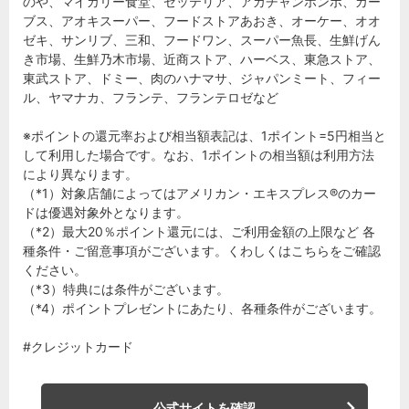
のや、マイカリー食堂、ゼッテリア、アカチャンホンポ、カー
ブス、アオキスーパー、フードストアあおき、オーケー、オオ
ゼキ、サンリブ、三和、フードワン、スーパー魚長、生鮮げん
き市場、生鮮乃木市場、近商ストア、ハーベス、東急ストア、
東武ストア、ドミー、肉のハナマサ、ジャパンミート、フィー
ル、ヤマナカ、フランテ、フランテロゼなど
※ポイントの還元率および相当額表記は、1ポイント=5円相当と
して利用した場合です。なお、1ポイントの相当額は利用方法
により異なります。
（*1）対象店舗によってはアメリカン・エキスプレス®のカー
ドは優遇対象外となります。
（*2）最大20％ポイント還元には、ご利用金額の上限など 各
種条件・ご留意事項がございます。くわしくはこちらをご確認
ください。
（*3）特典には条件がございます。
（*4）ポイントプレゼントにあたり、各種条件がございます。
#クレジットカード
公式サイトを確認