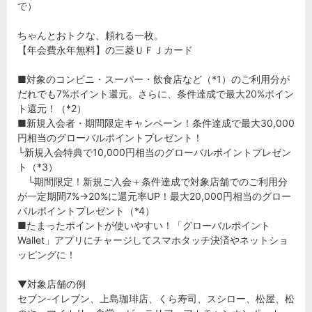
で）
ちゃんとおトクな、頼れる一枚。
【年会費永年無料】の三菱ＵＦＪカード
■対象のコンビニ・スーパー・飲食店など（*1）のご利用分が
だれでも7%ポイント還元。さらに、条件達成で最大20%ポイン
ト還元！（*2）
■新規入会者・期間限定キャンペーン！条件達成で最大30,000
円相当のグローバルポイントプレゼント！
└新規入会特典で10,000円相当のグローバルポイントプレゼン
ト（*3）
└期間限定！新規ご入会＋条件達成で対象店舗でのご利用分
が一定期間7%→20%に還元率UP！最大20,000円相当のグロー
バルポイントプレゼント（*4）
■たまったポイントが使いやすい！「グローバルポイント
Wallet」アプリにチャージしてスマホタッチ決済やネットショ
ッピングに！
▼対象店舗の例
セブン-イレブン、上島珈琲店、くら寿司、スシロー、松屋、松