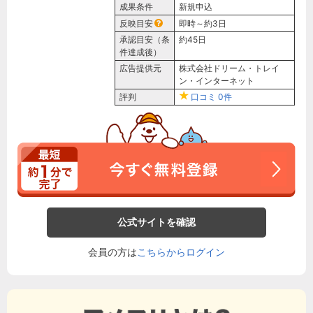
成果条件
新規申込
反映目安
即時～約3日
承認目安（条
約45日
件達成後）
広告提供元
株式会社ドリーム・トレイ
ン・インターネット
評判
口コミ
0件
公式サイトを確認
会員の方は
こちらからログイン