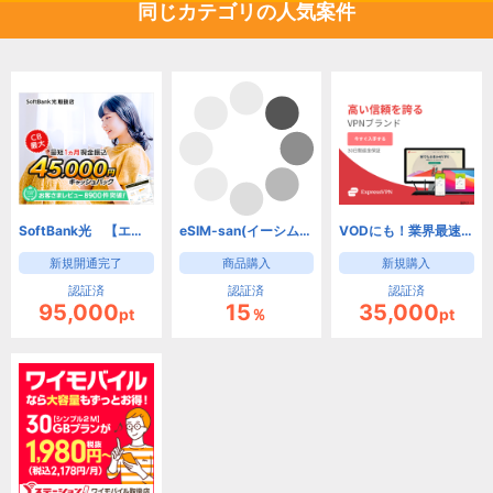
同じカテゴリの人気案件
SoftBank光 【エヌズカンパニー】(新規開通)
eSIM-san(イーシムさん)
VODにも！業界最速、安全・匿名VPNサービス【ExpressVPN】
新規開通完了
商品購入
新規購入
認証済
認証済
認証済
95,000
15
35,000
pt
％
pt