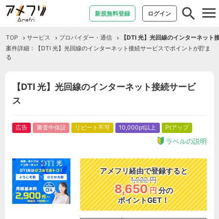
tog
新規無料登録
ログイン
nav
TOP
サービス
プロバイダー・通信
【DTI 光】光回線のインターネット
案件詳細：【DTI 光】光回線のインターネット接続サービスでポイントが貯ま
る
【DTI 光】光回線のインターネット接続サービ
ス
広告
審査中保証
リピート不可
10,000pt以上
Ptアップ
ラベルの説明
アメフリ経由で登録すると
1,922
円
8,650
円
分の
ポイントGET！