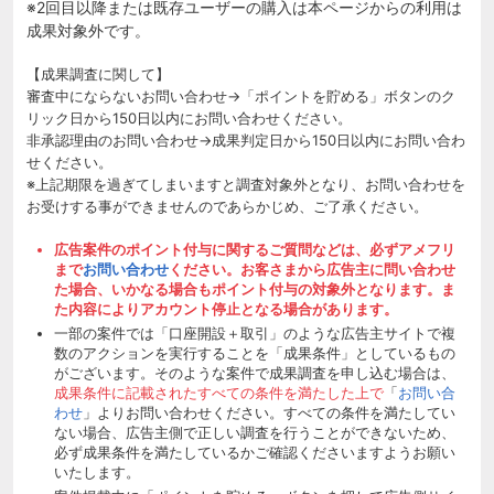
※2回目以降または既存ユーザーの購入は本ページからの利用は
成果対象外です。
【成果調査に関して】
審査中にならないお問い合わせ→「ポイントを貯める」ボタンのク
リック日から150日以内にお問い合わせください。
非承認理由のお問い合わせ→成果判定日から150日以内にお問い合わ
せください。
※上記期限を過ぎてしまいますと調査対象外となり、お問い合わせを
お受けする事ができませんのであらかじめ、ご了承ください。
広告案件のポイント付与に関するご質問などは、必ずアメフリ
まで
お問い合わせ
ください。お客さまから広告主に問い合わせ
た場合、いかなる場合もポイント付与の対象外となります。ま
た内容によりアカウント停止となる場合があります。
一部の案件では「口座開設＋取引」のような広告主サイトで複
数のアクションを実行することを「成果条件」としているもの
がございます。そのような案件で成果調査を申し込む場合は、
成果条件に記載されたすべての条件を満たした上で
「
お問い合
わせ
」よりお問い合わせください。すべての条件を満たしてい
ない場合、広告主側で正しい調査を行うことができないため、
必ず成果条件を満たしているかご確認くださいますようお願い
いたします。