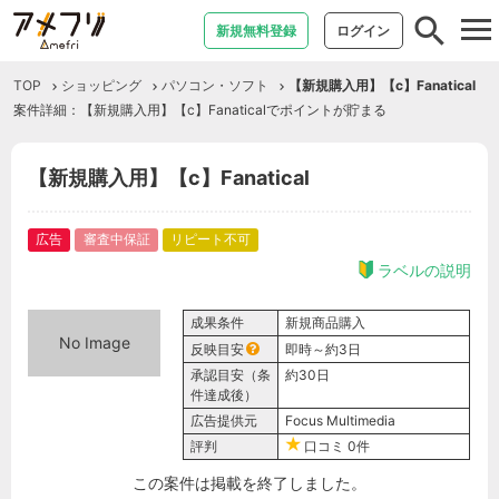
tog
新規無料登録
ログイン
nav
TOP
ショッピング
パソコン・ソフト
【新規購入用】【c】Fanatical
案件詳細：【新規購入用】【c】Fanaticalでポイントが貯まる
【新規購入用】【c】Fanatical
広告
審査中保証
リピート不可
ラベルの説明
成果条件
新規商品購入
No Image
反映目安
即時～約3日
承認目安（条
約30日
件達成後）
広告提供元
Focus Multimedia
評判
口コミ
0件
この案件は掲載を終了しました。