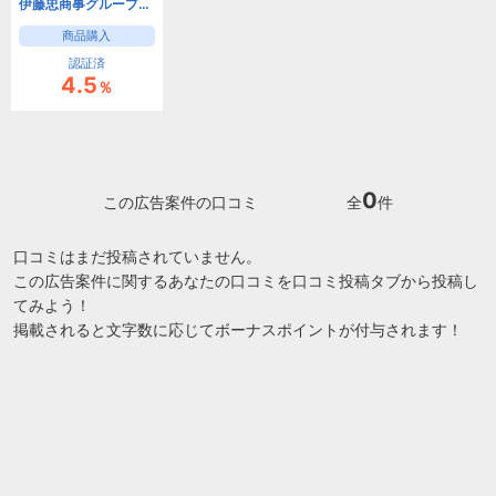
伊藤忠商事グループの中古スマホ（iPhone / Android）ECサイト「にこスマ」
商品購入
認証済
4.5
％
0
この広告案件の口コミ
全
件
口コミはまだ投稿されていません。
この広告案件に関するあなたの口コミを口コミ投稿タブから投稿し
てみよう！
掲載されると文字数に応じてボーナスポイントが付与されます！