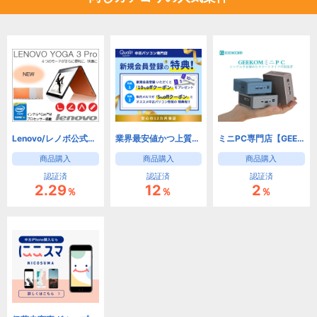
Lenovo/レノボ公式オンラインストア
業界最安値かつ上質中古パソコンショップ 【Qualit】
ミニPC専門店【GEEKOM】
商品購入
商品購入
商品購入
認証済
認証済
認証済
2.29
12
2
％
％
％