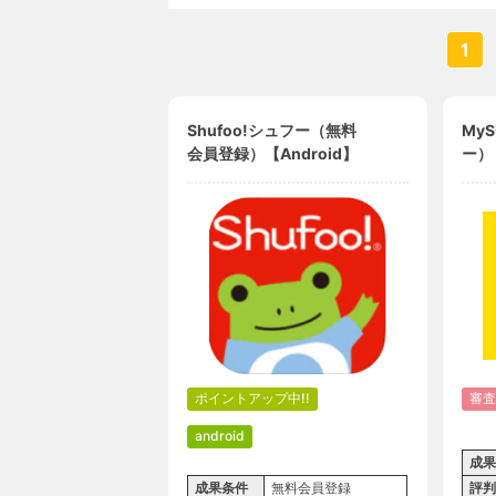
1
Shufoo!シュフー（無料
My
会員登録）【Android】
ー）
ポイントアップ中!!
審査
android
成果
成果条件
無料会員登録
評判