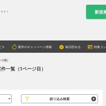
新規
サイト！
ビス
案件のキャンペーン情報
毎日貯める
特集コ
ージ目）
件一覧（1ページ目）
絞り込み検索