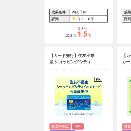
成果条件
WEB予約
成果
評判
口コミ
0件
評判
0.5
％
1.5
％
認証済
【カード発行】住友不動
【カ
産 ショッピングシティイ
カー
オンカード
審査中保証
無料
審査