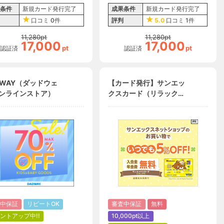
条件
新規カード発行完了
成果条件
新規カード発行完了
口コミ
0件
評判
5.0
口コミ
1件
11,280
pt
11,280
pt
17,000
17,000
pt
pt
認証済
認証済
DWAY（ダッドウェ
【カード発行】サンエッ
ンラインストア）
クスカード（リラック
マ）
中保証
リピートOK
審査中保証
無料
ントアップ中!!
10,000pt以上