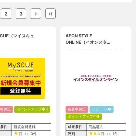
2
3
SCUE（マイスキュ
AEON STYLE
ONLINE（イオンスタイ
ルオンライン）
中保証
ポイントアップ中!!
審査中保証
リピートOK
ポイントアップ中!!
条件
新規会員登録
成果条件
商品購入
口コミ
0件
評判
5.0
口コミ
1件