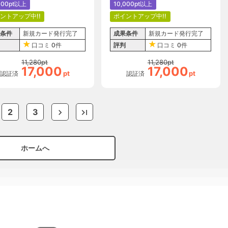
000pt以上
10,000pt以上
ントアップ中!!
ポイントアップ中!!
条件
新規カード発行完了
成果条件
新規カード発行完了
口コミ
0件
評判
口コミ
0件
11,280
pt
11,280
pt
17,000
17,000
pt
pt
認証済
認証済
2
3
ホームへ