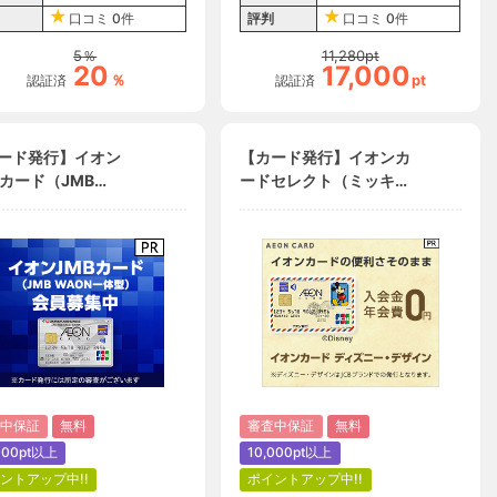
口コミ
0件
評判
口コミ
0件
5
％
11,280
pt
20
17,000
％
pt
認証済
認証済
ード発行】イオン
【カード発行】イオンカ
Bカード（JMB
ードセレクト（ミッキー
ON一体型）
マウス デザイン）
中保証
無料
審査中保証
無料
000pt以上
10,000pt以上
ントアップ中!!
ポイントアップ中!!