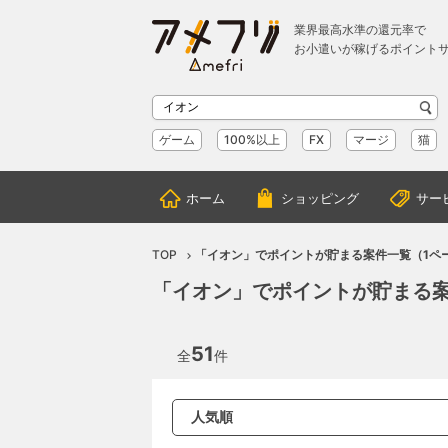
業界最高水準の還元率で
お小遣いが稼げるポイント
ゲーム
100%以上
FX
マージ
猫
ホーム
ショッピング
サー
TOP
「イオン」でポイントが貯まる案件一覧（1ペ
「イオン」でポイントが貯まる案
51
全
件