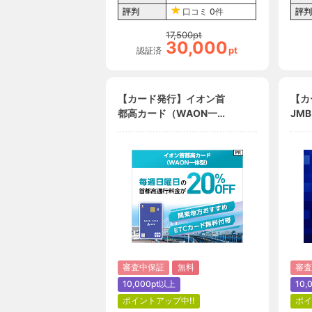
評判
口コミ
0件
評判
17,500
pt
30,000
pt
認証済
【カード発行】イオン首
【カ
都高カード（WAON一体
JM
型）
WA
審査中保証
無料
審査
10,000pt以上
10,
ポイントアップ中!!
ポイ