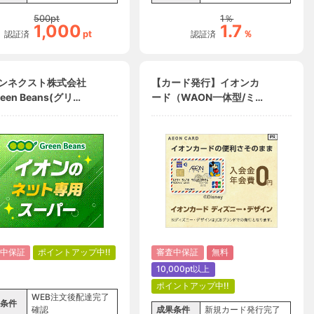
500
pt
1
％
1,000
1.7
pt
％
認証済
認証済
ンネクスト株式会社
【カード発行】イオンカ
een Beans(グリー
ード（WAON一体型/ミ
ーンズ)」【定率】
ッキーマウス デザイン）
購入者専用
中保証
ポイントアップ中!!
審査中保証
無料
10,000pt以上
ポイントアップ中!!
WEB注文後配達完了
条件
確認
成果条件
新規カード発行完了