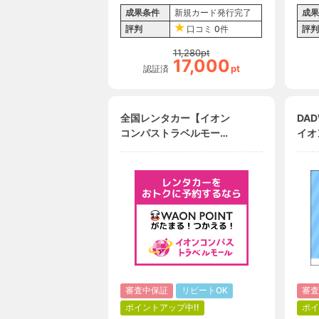
成果条件
新規カード発行完了
成果
評判
口コミ
0件
評判
11,280
pt
17,000
pt
認証済
全国レンタカー【イオン
DA
コンパストラベルモー
イオ
ル】
審査中保証
リピートOK
審査
ポイントアップ中!!
ポイ