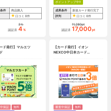
ポイントアップ中!!
条件
商品購入
成果条件
新規カード発行完了
口コミ
0件
評判
口コミ
0件
3
％
11,280
pt
4
17,000
％
pt
認証済
認証済
ード発行】マルエツ
【カード発行】イオン
ド
NEXCO中日本カード
（WAON一体型）
中保証
無料
審査中保証
無料