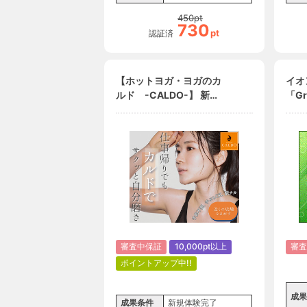
450
pt
730
pt
認証済
【ホットヨガ・ヨガのカ
イオ
ルド -CALDO-】 新規
「Gr
体験完了
ンビ
新規
審査中保証
10,000pt以上
審査
ポイントアップ中!!
成果
成果条件
新規体験完了