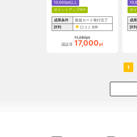
10,000pt以上
10,
ポイントアップ中!!
ポイ
成果条件
新規カード発行完了
成果
評判
口コミ
0件
評判
11,280
pt
17,000
pt
認証済
1