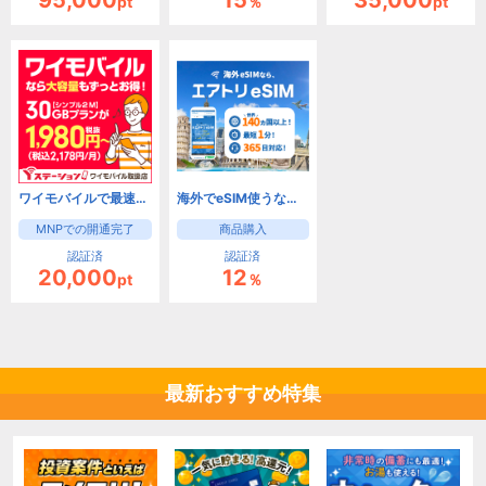
pt
％
pt
ワイモバイルで最速キャッシュバック！Yステーション
海外でeSIM使うなら【エアトリeSIM】
MNPでの開通完了
商品購入
認証済
認証済
20,000
12
pt
％
最新おすすめ特集