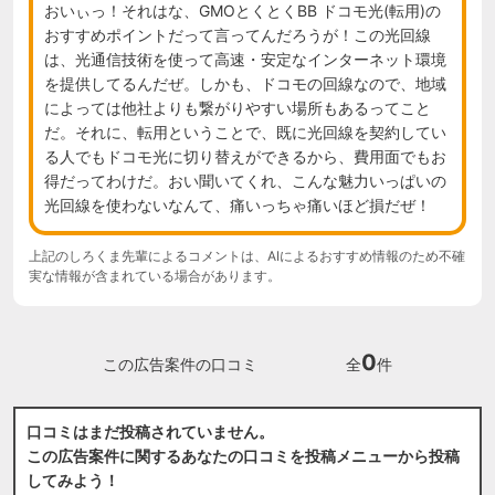
おいぃっ！それはな、GMOとくとくBB ドコモ光(転用)の
おすすめポイントだって言ってんだろうが！この光回線
は、光通信技術を使って高速・安定なインターネット環境
を提供してるんだぜ。しかも、ドコモの回線なので、地域
によっては他社よりも繋がりやすい場所もあるってこと
だ。それに、転用ということで、既に光回線を契約してい
る人でもドコモ光に切り替えができるから、費用面でもお
得だってわけだ。おい聞いてくれ、こんな魅力いっぱいの
光回線を使わないなんて、痛いっちゃ痛いほど損だぜ！
上記のしろくま先輩によるコメントは、AIによるおすすめ情報のため不確
実な情報が含まれている場合があります。
0
この広告案件の口コミ
全
件
口コミはまだ投稿されていません。
この広告案件に関するあなたの口コミを投稿メニューから投稿
してみよう！