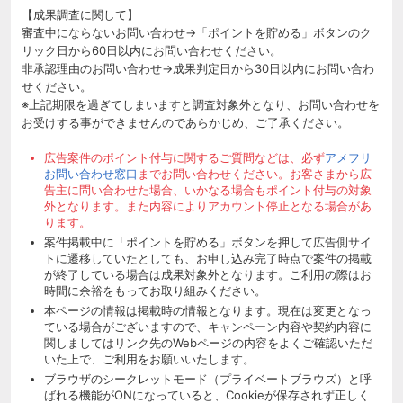
【成果調査に関して】
審査中にならないお問い合わせ→「ポイントを貯める」ボタンのク
リック日から60日以内にお問い合わせください。
非承認理由のお問い合わせ→成果判定日から30日以内にお問い合わ
せください。
※上記期限を過ぎてしまいますと調査対象外となり、お問い合わせを
お受けする事ができませんのであらかじめ、ご了承ください。
広告案件のポイント付与に関するご質問などは、必ず
アメフリ
お問い合わせ窓口
までお問い合わせください。お客さまから広
告主に問い合わせた場合、いかなる場合もポイント付与の対象
外となります。また内容によりアカウント停止となる場合があ
ります。
案件掲載中に「ポイントを貯める」ボタンを押して広告側サイ
トに遷移していたとしても、お申し込み完了時点で案件の掲載
が終了している場合は成果対象外となります。ご利用の際はお
時間に余裕をもってお取り組みください。
本ページの情報は掲載時の情報となります。現在は変更となっ
ている場合がございますので、キャンペーン内容や契約内容に
関しましてはリンク先のWebページの内容をよくご確認いただ
いた上で、ご利用をお願いいたします。
ブラウザのシークレットモード（プライベートブラウズ）と呼
ばれる機能がONになっていると、Cookieが保存されず正しく