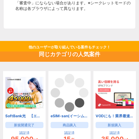
「審査中」にならない場合があります。※シークレットモードの
名称は各ブラウザによって異なります。
他のユーザーが取り組んでいる案件もチェック！
同じカテゴリの人気案件
SoftBank光 【エヌズカンパニー】(新規開通)
eSIM-san(イーシムさん)
VODにも！業界最速、安全・匿名VPNサービス【ExpressVPN】
新規開通完了
商品購入
新規購入
認証済
認証済
認証済
95,000
15
35,000