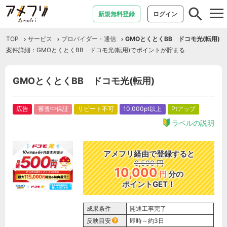
tog
新規無料登録
ログイン
nav
TOP
サービス
プロバイダー・通信
GMOとくとくBB ドコモ光(転用)
案件詳細：GMOとくとくBB ドコモ光(転用)でポイントが貯まる
GMOとくとくBB ドコモ光(転用)
広告
審査中保証
リピート不可
10,000pt以上
Ptアップ
ラベルの説明
アメフリ経由で登録すると
6,500
円
10,000
円
分の
ポイントGET！
成果条件
開通工事完了
反映目安
即時～約3日