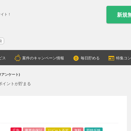
新規
サイト！
取
ビス
案件のキャンペーン情報
毎日貯める
特集コ
けアンケート)
ポイントが貯まる
広告
審査中保証
リピート不可
無料
即時反映