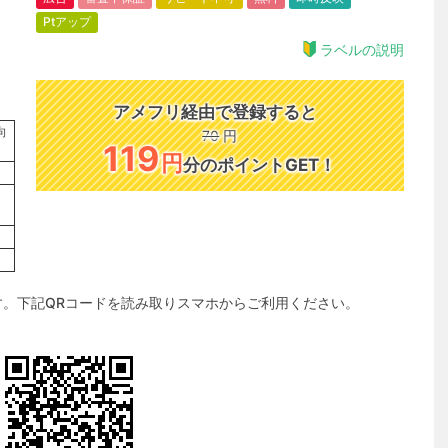
Ptアップ
ラベルの説明
アメフリ経由で登録すると
向
70
円
119
円
分のポイントGET！
す。下記QRコードを読み取りスマホからご利用ください。