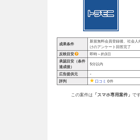
新規無料会員登録後、社会人
成果条件
けのアンケート回答完了
反映目安
即時～約3日
承認目安（条件
5分以内
達成後）
広告提供元
-
評判
口コミ
0件
この案件は
「スマホ専用案件」
で