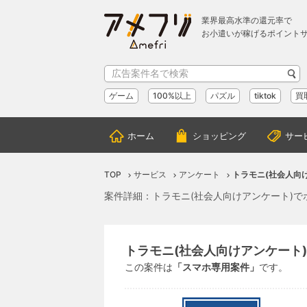
業界最高水準の還元率で
お小遣いが稼げるポイント
ゲーム
100%以上
パズル
tiktok
買
ホーム
ショッピング
サー
TOP
サービス
アンケート
トラモニ(社会人向
案件詳細：トラモニ(社会人向けアンケート)で
トラモニ(社会人向けアンケート)
この案件は
「スマホ専用案件」
です。