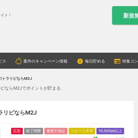
新規
サイト！
ビス
案件のキャンペーン情報
毎日貯める
特集コ
のトラリピならM2J
ピならM2Jでポイントが貯まる
ラリピならM2J
広告
終了間際
審査中保証
リピート不可
10,000pt以上