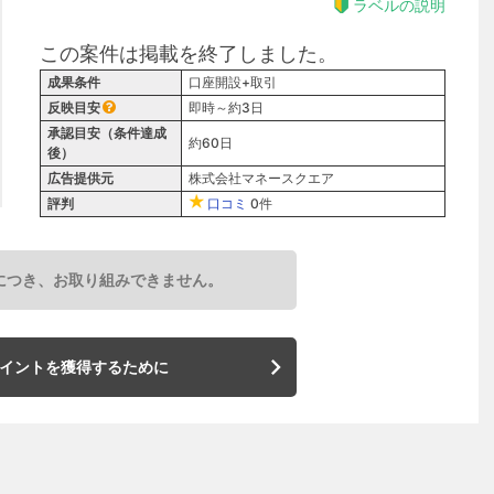
ラベルの説明
この案件は掲載を終了しました。
成果条件
口座開設+取引
反映目安
即時～約3日
承認目安（条件達成
約60日
後）
広告提供元
株式会社マネースクエア
評判
口コミ
0件
につき、お取り組みできません。
イントを獲得するために