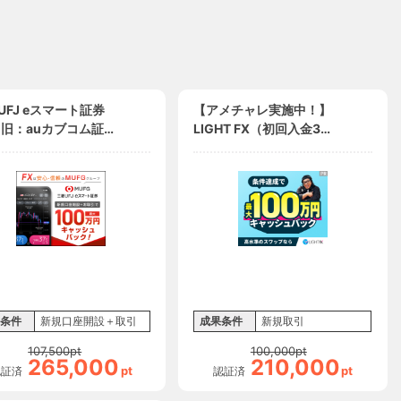
UFJ eスマート証券
【アメチャレ実施中！】
（旧：auカブコム証
LIGHT FX（初回入金30
万円+新規90lot以上の取
引）/トレイダーズ証券
条件
新規口座開設＋取引
成果条件
新規取引
107,500
pt
100,000
pt
265,000
210,000
pt
pt
認証済
認証済