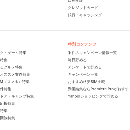
口座開設
クレジットカード
銀行・キャッシング
特別コンテンツ
ク・ゲーム特集
案件のキャンペーン情報一覧
特集
毎日貯める
るグルメ特集
アンケートで貯める
フィール
オススメ案件特集
キャンペーン一覧
IM（スマホ）特集
おすすめ格安SIM比較
件特集
動画編集ならPremiere Proがおす
ドア・キャンプ特集
Yahoo!ショッピングで貯める
応援特集
特集
回線特集