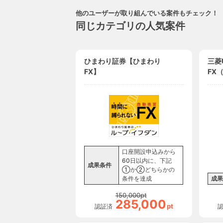
他のユーザーが取り組んでいる案件もチェック！
同じカテゴリの人気案件
ひまわり証券【ひまわり
三菱
FX】
FX
券）
口座開設申込みから
60日以内に、下記
成果条件
①か②どちらかの
条件を達成
成果
150,000
pt
285,000
pt
認証済