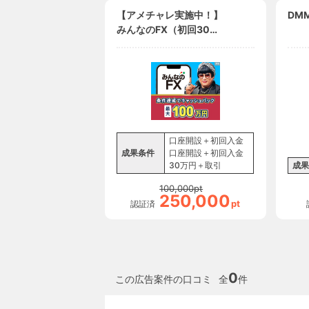
【アメチャレ実施中！】
DMM
みんなのFX（初回30万
円入金＋新規90Lot以上
の取引）/トレイダーズ証
券
口座開設＋初回入金
成果条件
口座開設＋初回入金
30万円＋取引
成果
100,000
pt
250,000
pt
認証済
0
この広告案件の口コミ
全
件