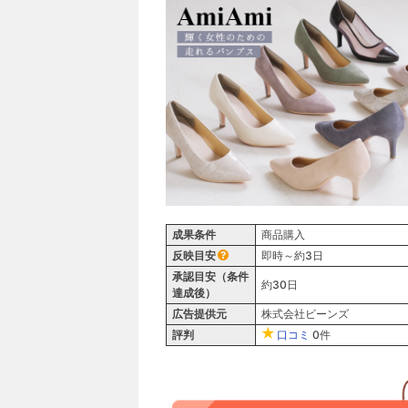
成果条件
商品購入
反映目安
即時～約3日
承認目安（条件
約30日
達成後）
広告提供元
株式会社ビーンズ
評判
口コミ
0件