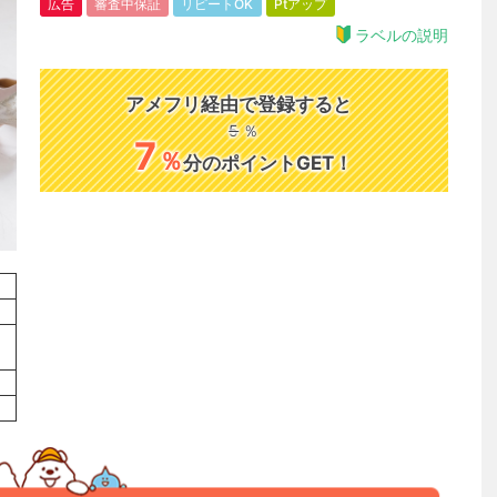
広告
審査中保証
リピートOK
Ptアップ
ラベルの説明
アメフリ経由で登録すると
5
％
7
％
分のポイントGET！