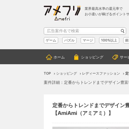
業界最高水準の還元率で
お小遣いが稼げるポイント
ゲーム
パズル
マージ
100%以上
銀
ホーム
ショッピング
サー
TOP
ショッピング
レディースファッション
定
案件詳細：定番からトレンドまでデザイン豊富!
定番からトレンドまでデザイン豊
【AmiAmi（アミアミ）】