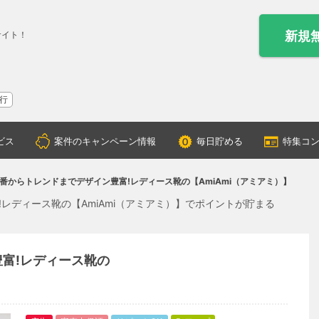
新規
サイト！
行
ビス
案件のキャンペーン情報
毎日貯める
特集コ
番からトレンドまでデザイン豊富!レディース靴の【AmiAmi（アミアミ）】
レディース靴の【AmiAmi（アミアミ）】でポイントが貯まる
富!レディース靴の