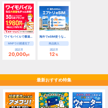
ワイモバイルで最速キャッシュバック！Yステーション
海外でeSIM使うなら【エアトリeSIM】
MNPでの開通完了
商品購入
認証済
認証済
20,000
12
pt
％
最新おすすめ特集