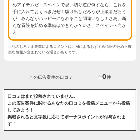
めアイテムだ！スペインで思い切り遊び倒すなら、これを
手に入れておくべきだぜ！駆け出しだろうが上級者だろう
が、みんながハッピーになれること間違いなし！さあ、新
たな冒険を始める準備はできたか？いざ、スペインへ向か
え！
上記のしろくま先輩によるコメントは、AIによるおすすめ情報のため不確
実な情報が含まれている場合があります。
0
この広告案件の口コミ
全
件
口コミはまだ投稿されていません。
この広告案件に関するあなたの口コミを投稿メニューから投稿
してみよう！
掲載されると文字数に応じてボーナスポイントが付与されま
す！