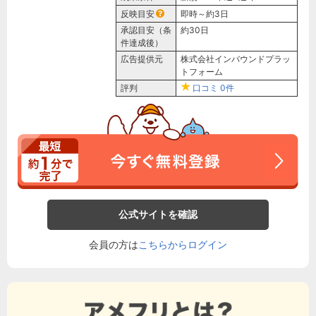
反映目安
即時～約3日
承認目安（条
約30日
件達成後）
広告提供元
株式会社インバウンドプラッ
トフォーム
評判
口コミ
0件
公式サイトを確認
会員の方は
こちらからログイン