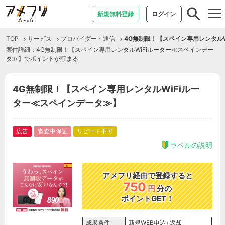
tog
新規無料登録
ログイン
nav
TOP
サービス
プロバイダー・通信
4G無制限！【スペイン専用レンタルW
案件詳細：4G無制限！【スペイン専用レンタルWiFiルーター≪スペインデー
タ≫】でポイントが貯まる
4G無制限！【スペイン専用レンタルWiFiルー
ター≪スペインデータ≫】
広告
審査中保証
リピート不可
ラベルの説明
アメフリ経由で登録すると
750
円
分の
ポイントGET！
成果条件
新規WEB申込+返却