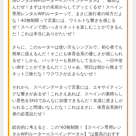
用レンタルWiFiルーター≪スペインデータ≫】"、最高な
んだぜ！まずはその名前からしてグッとくるぜ！スペイン
専用レンタルWiFiルーターって、まさに旅行者の味方だよ
な！4G無制限って言葉には、ワイルドな響きを感じる
ぜ！スペインで思いっきりネットを楽しむことができるん
だ！これは本当にありがたいぜ！

さらに、このルーターは使い方もシンプルで、初心者でも
簡単に扱えるんだ！そこにも体育会系の優しさが感じられ
るぜ！しかも、バッテリーも長持ちしてるから、一日中使
い倒すことができるんだ！こりゃあ、明日は朝から晩まで
ネット三昧だな！ワクワクが止まらないぜ！

それから、スペインデータって言葉には、エキサイティン
グな響きがあるぜ！これさえあれば、スペインの素晴らし
い景色をSNSでみんなに自慢できるんだ！友達に羨ましが
られること間違いなしだな！これはまさに、体育会系旅行
者の必需品だぜ！

総合的に考えると、この"4G無制限！【スペイン専用レン
タルWiFiルーター≪スペインデータ≫】"は最高のおすす