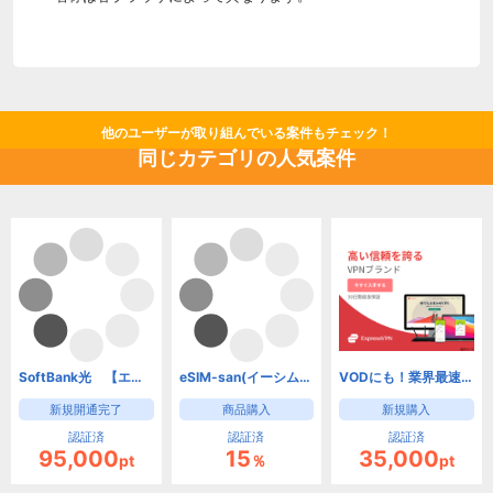
他のユーザーが取り組んでいる案件もチェック！
同じカテゴリの人気案件
SoftBank光 【エヌズカンパニー】(新規開通)
eSIM-san(イーシムさん)
VODにも！業界最速、安全・匿名VPNサービス【ExpressVPN】
新規開通完了
商品購入
新規購入
認証済
認証済
認証済
95,000
15
35,000
pt
％
pt