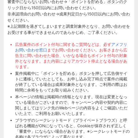
審査中にならないお問い合わせ→「ポイントを貯める」ボタンのク
リック日から150日以内にお問い合わせください。
非承認理由のお問い合わせ→成果判定日から150日以内にお問い合わ
せください。
※上記期限を過ぎてしまいますと調査対象外となり、お問い合わせを
お受けする事ができませんのであらかじめ、ご了承ください。
広告案件のポイント付与に関するご質問などは、必ず
アメフリ
お問い合わせ窓口
までお問い合わせください。お客さまから広
告主に問い合わせた場合、いかなる場合もポイント付与の対象
外となります。また内容によりアカウント停止となる場合があ
ります。
案件掲載中に「ポイントを貯める」ボタンを押して広告側サイ
トに遷移していたとしても、お申し込み完了時点で案件の掲載
が終了している場合は成果対象外となります。ご利用の際はお
時間に余裕をもってお取り組みください。
本ページの情報は掲載時の情報となります。現在は変更となっ
ている場合がございますので、キャンペーン内容や契約内容に
関しましてはリンク先のWebページの内容をよくご確認いただ
いた上で、ご利用をお願いいたします。
ブラウザのシークレットモード（プライベートブラウズ）と呼
ばれる機能がONになっていると、Cookieが保存されず正しく
「審査中」にならない場合があります。※シークレットモードの
名称は各ブラウザによって異なります。