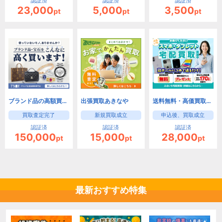
認証済
認証済
認証済
23,000
5,000
3,500
pt
pt
pt
ブランド品の高額買取専門店【ブラリバ】
出張買取あきなや
送料無料・高価買取！スマホ・タブレットの宅配買取【古本市場（ふるいち）スマホ買取】
買取査定完了
新規買取成立
申込後、買取成立
認証済
認証済
認証済
150,000
15,000
28,000
pt
pt
pt
最新おすすめ特集