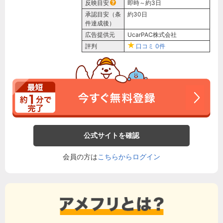
反映目安
即時～約3日
承認目安（条
約30日
件達成後）
広告提供元
UcarPAC株式会社
評判
口コミ
0件
公式サイトを確認
会員の方は
こちらからログイン