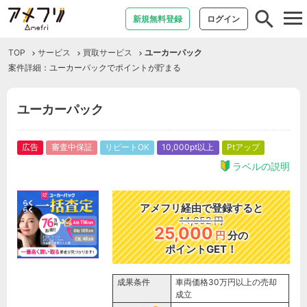
tog
新規無料登録
ログイン
nav
TOP
サービス
買取サービス
ユーカーパック
案件詳細：ユーカーパックでポイントが貯まる
ユーカーパック
広告
審査中保証
リピートOK
10,000pt以上
Ptアップ
ラベルの説明
アメフリ経由で登録すると
14,652
円
25,000
円
分の
ポイントGET！
成果条件
車両価格30万円以上の売却
成立