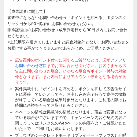
【成果調査に関して】
審査中にならないお問い合わせ→「ポイントを貯める」ボタンのク
リック日から90日以内にお問い合わせください。
非承認理由のお問い合わせ→成果判定日から90日以内にお問い合わ
せください。
※上記期限を過ぎてしまいますと調査対象外となり、お問い合わせを
お受けする事ができませんのであらかじめ、ご了承ください。
広告案件のポイント付与に関するご質問などは、必ず
アメフリ
お問い合わせ窓口
までお問い合わせください。お客さまから広
告主に問い合わせた場合、いかなる場合もポイント付与の対象
外となります。また内容によりアカウント停止となる場合があ
ります。
案件掲載中に「ポイントを貯める」ボタンを押して広告側サイ
トに遷移していたとしても、お申し込み完了時点で案件の掲載
が終了している場合は成果対象外となります。ご利用の際はお
時間に余裕をもってお取り組みください。
本ページの情報は掲載時の情報となります。現在は変更となっ
ている場合がございますので、キャンペーン内容や契約内容に
関しましてはリンク先のWebページの内容をよくご確認いただ
いた上で、ご利用をお願いいたします。
ブラウザのシークレットモード（プライベートブラウズ）と呼