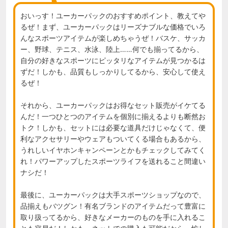
おいっす！ユーカーパックのおすすめポイント、教えてや
るぜ！まず、ユーカーパックはリーズナブルな価格でいろ
んなスポーツアイテムが楽しめちゃうぜ！バスケ、サッカ
ー、野球、テニス、水泳、陸上……何でも揃ってるから、
自分の好きなスポーツにピッタリなアイテムが見つかるは
ずだ！しかも、品質もしっかりしてるから、安心して使え
るぜ！

それから、ユーカーパックはお得なセット販売がイケてる
んだ！一つひとつのアイテムを個別に揃えるよりも断然お
トク！しかも、セットには必要な道具だけじゃなくて、便
利なアクセサリーやウェアもついてくる場合もあるから、
うれしいイヤホンキャンペーンとかもチェックしてみてく
れ！パワーアップしたスポーツライフを送れること間違い
ナシだ！

最後に、ユーカーパックは大手スポーツショップなので、
品揃えもバツグン！有名ブランドのアイテムだって豊富に
取り扱ってるから、好きなメーカーのものを手に入れるこ