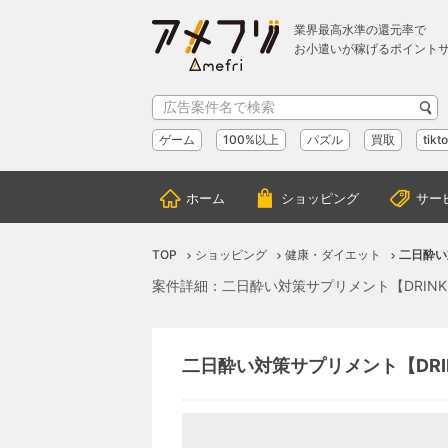
業界最高水準の還元率で
お小遣いが稼げるポイント
ゲーム
100%以上
パズル
買取
tikt
ホーム
ショッピング
サー
TOP
ショッピング
健康・ダイエット
二日酔い
案件詳細：二日酔い対策サプリメント【DRINK 
二日酔い対策サプリメント【DRINK