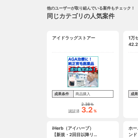
他のユーザーが取り組んでいる案件もチェック！
同じカテゴリの人気案件
アイドラッグストアー
1万
42
「天
しセ
成果条件
商品購入
成果
2.38
％
3.2
％
認証済
iHerb（アイハーブ）
ホー
【新規・2回目以降リピ
ンド