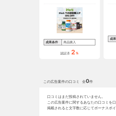
ートOK!】
成果
成果条件
商品購入
2
％
認証済
0
この広告案件の口コミ
全
件
口コミはまだ投稿されていません。
この広告案件に関するあなたの口コミを口
掲載されると文字数に応じてボーナスポイ