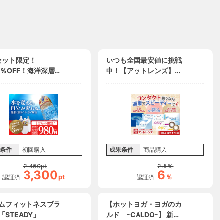
セット限定！
いつも全国最安値に挑戦
.2％OFF！海洋深層水
中！【アットレンズ】激
海の水」3種類お試
安コンタクト販売
ット
条件
初回購入
成果条件
商品購入
2,450
pt
2.5
％
3,300
6
pt
％
認証済
認証済
ムフィットネスブラ
【ホットヨガ・ヨガのカ
「STEADY」
ルド -CALDO-】 新規