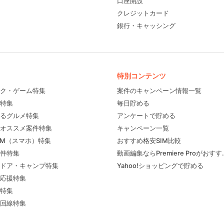
口座開設
クレジットカード
銀行・キャッシング
特別コンテンツ
ク・ゲーム特集
案件のキャンペーン情報一覧
特集
毎日貯める
るグルメ特集
アンケートで貯める
フィール
オススメ案件特集
キャンペーン一覧
IM（スマホ）特集
おすすめ格安SIM比較
件特集
動画編集ならPremiere Proがおす
ドア・キャンプ特集
Yahoo!ショッピングで貯める
応援特集
特集
回線特集