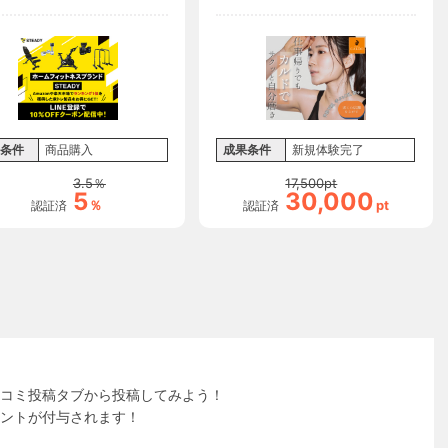
体験完了
条件
商品購入
成果条件
新規体験完了
3.5
％
17,500
pt
5
30,000
％
pt
認証済
認証済
コミ投稿タブから投稿してみよう！
ントが付与されます！