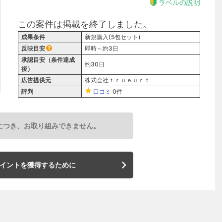
ラベルの説明
この案件は掲載を終了しました。
成果条件
新規購入(5包セット)
反映目安
即時～約3日
承認目安（条件達成
約30日
後）
広告提供元
株式会社ｔｒｕｅｕｒｔ
評判
口コミ
0件
につき、お取り組みできません。
イントを獲得するために