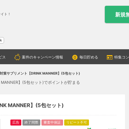
新規
サイト！
ok
ビス
案件のキャンペーン情報
毎日貯める
特集コ
対策サプリメント【DRINK MANNER】(5包セット)
MANNER】(5包セット)でポイントが貯まる
 MANNER】(5包セット)
広告
終了間際
審査中保証
リピート不可