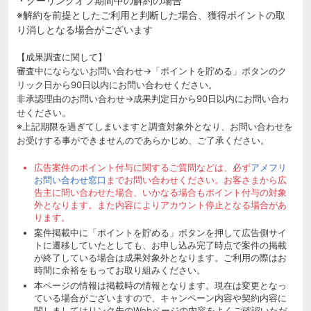
・クーリングオフ期間中の解約の場合
※解約を前提としたご利用と判断した場合、獲得ポイントの取
り消しとなる場合がございます
【成果調査に関して】
審査中にならないお問い合わせ→「ポイントを貯める」ボタンのク
リック日から90日以内にお問い合わせください。
非承認理由のお問い合わせ→成果判定日から90日以内にお問い合わ
せください。
※上記期限を過ぎてしまいますと調査対象外となり、お問い合わせを
お受けする事ができませんのであらかじめ、ご了承ください。
広告案件のポイント付与に関するご質問などは、必ず
アメフリ
お問い合わせ窓口
までお問い合わせください。お客さまから広
告主に問い合わせた場合、いかなる場合もポイント付与の対象
外となります。また内容によりアカウント停止となる場合があ
ります。
案件掲載中に「ポイントを貯める」ボタンを押して広告側サイ
トに遷移していたとしても、お申し込み完了時点で案件の掲載
が終了している場合は成果対象外となります。ご利用の際はお
時間に余裕をもってお取り組みください。
本ページの情報は掲載時の情報となります。現在は変更となっ
ている場合がございますので、キャンペーン内容や契約内容に
関しましてはリンク先のWebページの内容をよくご確認いただ