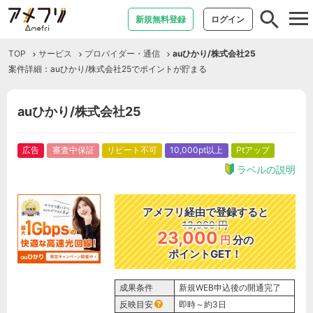
tog
新規無料登録
ログイン
nav
TOP
サービス
プロバイダー・通信
auひかり/株式会社25
案件詳細：auひかり/株式会社25でポイントが貯まる
auひかり/株式会社25
広告
審査中保証
リピート不可
10,000pt以上
Ptアップ
ラベルの説明
アメフリ経由で登録すると
13,960
円
23,000
円
分の
ポイントGET！
成果条件
新規WEB申込後の開通完了
反映目安
即時～約3日