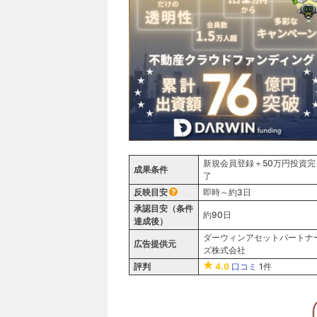
新規会員登録＋50万円投資完
成果条件
了
反映目安
即時～約3日
承認目安（条件
約90日
達成後）
ダーウィンアセットパートナ
広告提供元
ズ株式会社
評判
4.0
口コミ
1件