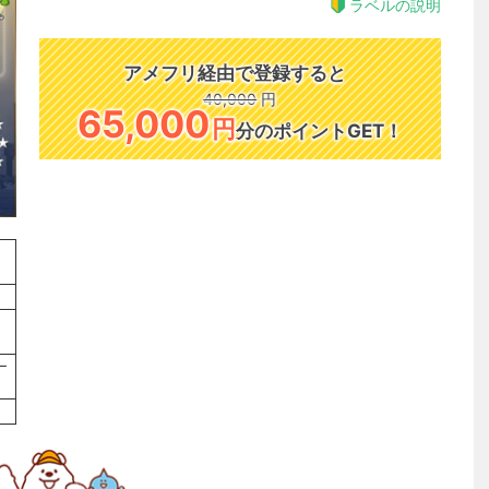
ラベルの説明
アメフリ経由で登録すると
40,000
円
65,000
円
分のポイントGET！
ー