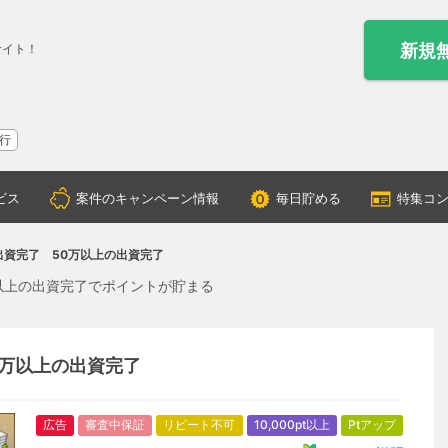
新規
サイト！
行
ビス
案件のキャンペーン情報
毎日貯める
特集コ
ing 出資完了 50万以上の出資完了
50万以上の出資完了でポイントが貯まる
 50万以上の出資完了
広告
審査中保証
リピート不可
10,000pt以上
Ptアップ