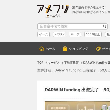
業界最高水準の還元率で
お小遣いが稼げるポイント
ゲーム
パズル
マージ
100%以上
銀
ホーム
ショッピング
サー
TOP
サービス
不動産投資
DARWIN fund
案件詳細：DARWIN funding 出資完了 
DARWIN funding 出資完了