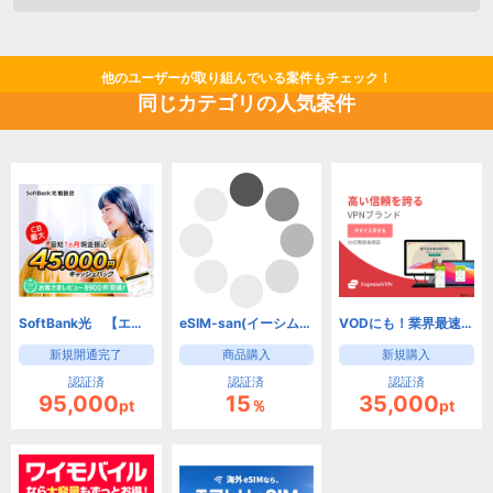
他のユーザーが取り組んでいる案件もチェック！
同じカテゴリの人気案件
SoftBank光 【エヌズカンパニー】(新規開通)
eSIM-san(イーシムさん)
VODにも！業界最速、安全・匿名VPNサービス【ExpressVPN】
新規開通完了
商品購入
新規購入
認証済
認証済
認証済
95,000
15
35,000
pt
％
pt