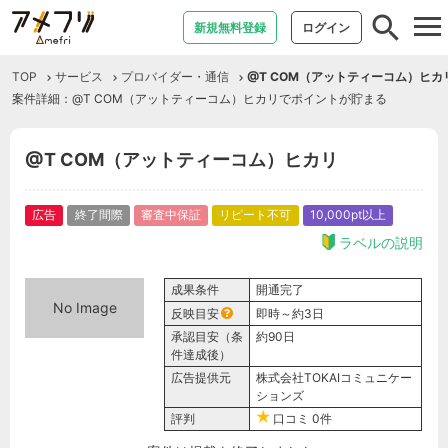
tog
新規無料登録
ログイン
nav
TOP
サービス
プロバイダー・通信
@T COM（アットティーコム）ヒカ
案件詳細：@T COM（アットティーコム）ヒカリでポイントが貯まる
@T COM（アットティーコム）ヒカリ
広告
終了間際
審査中保証
リピート不可
10,000pt以上
ラベルの説明
成果条件
開通完了
No Image
反映目安
即時～約3日
承認目安（条
約90日
件達成後）
広告提供元
株式会社TOKAIコミュニケー
ションズ
評判
口コミ
0件