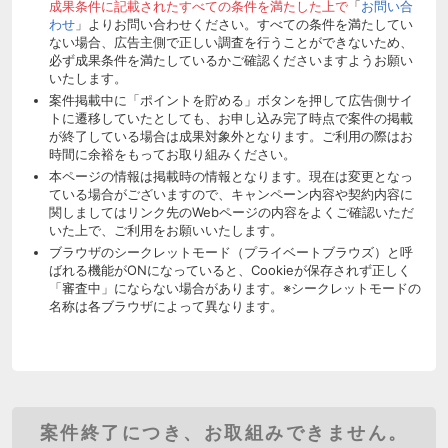
成果条件に記載されたすべての条件を満たした上で
「
お問い合
わせ
」よりお問い合わせください。すべての条件を満たしてい
ない場合、広告主側で正しい調査を行うことができないため、
必ず成果条件を満たしているかご確認くださいますようお願い
いたします。
案件掲載中に「ポイントを貯める」ボタンを押して広告側サイ
トに遷移していたとしても、お申し込み完了時点で案件の掲載
が終了している場合は成果対象外となります。ご利用の際はお
時間に余裕をもってお取り組みください。
本ページの情報は掲載時の情報となります。現在は変更となっ
ている場合がございますので、キャンペーン内容や契約内容に
関しましてはリンク先のWebページの内容をよくご確認いただ
いた上で、ご利用をお願いいたします。
ブラウザのシークレットモード（プライベートブラウズ）と呼
ばれる機能がONになっていると、Cookieが保存されず正しく
「審査中」にならない場合があります。※シークレットモードの
名称は各ブラウザによって異なります。
案件終了につき、お取組みできません。