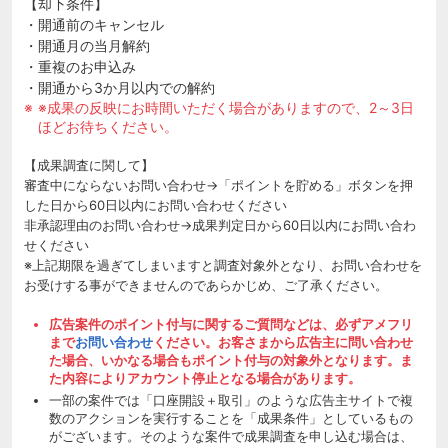
【却下条件】
・開通前のキャンセル
・開通月の当月解約
・重複のお申込み
・開通から3か月以内での解約
※成果の反映にお時間いただく場合がありますので、2～3日
ほどお待ちください。
【成果調査に関して】
審査中にならないお問い合わせ→「ポイントを貯める」ボタンを押
した日から60日以内にお問い合わせください
非承認理由のお問い合わせ→成果判定日から60日以内にお問い合わ
せください
※上記期限を過ぎてしまいますと調査対象外となり、お問い合わせを
お受けする事ができませんのであらかじめ、ご了承ください。
広告案件のポイント付与に関するご質問などは、必ずアメフリ
まで
お問い合わせ
ください。お客さまから広告主に問い合わせ
た場合、いかなる場合もポイント付与の対象外となります。ま
た内容によりアカウント停止となる場合があります。
一部の案件では「口座開設＋取引」のような広告主サイトで複
数のアクションを実行することを「成果条件」としているもの
がございます。そのような案件で成果調査を申し込む場合は、