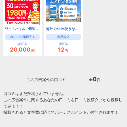
ワイモバイルで最速キャッシュバック！Yステーション
海外でeSIM使うなら【エアトリeSIM】
MNPでの開通完了
商品購入
認証済
認証済
20,000
12
pt
％
0
この広告案件の口コミ
全
件
口コミはまだ投稿されていません。
この広告案件に関するあなたの口コミを口コミ投稿タブから投稿し
てみよう！
掲載されると文字数に応じてボーナスポイントが付与されます！