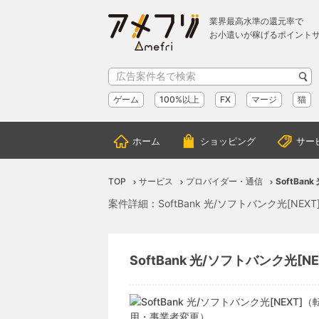
業界最高水準の還元率で
お小遣いが稼げるポイント
ゲーム
100%以上
FX
マージ
猫
ホーム
ショッピング
サー
TOP
サービス
プロバイダー・通信
SoftBa
案件詳細：SoftBank 光/ソフトバンク光[N
SoftBank 光/ソフトバンク光