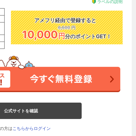
ラベルの説明
アメフリ経由で登録すると
6,500
円
10,000
円
分のポイントGET！
公式サイトを確認
の方は
こちらからログイン