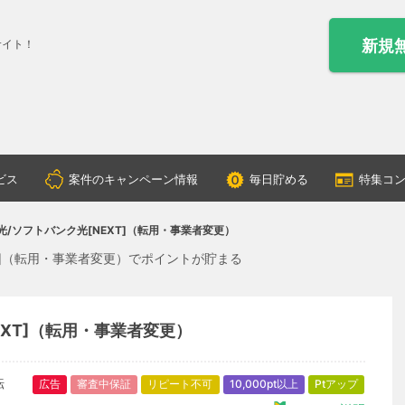
新規
サイト！
ビス
案件のキャンペーン情報
毎日貯める
特集コ
nk 光/ソフトバンク光[NEXT]（転用・事業者変更）
EXT]（転用・事業者変更）でポイントが貯まる
[NEXT]（転用・事業者変更）
広告
審査中保証
リピート不可
10,000pt以上
Ptアップ