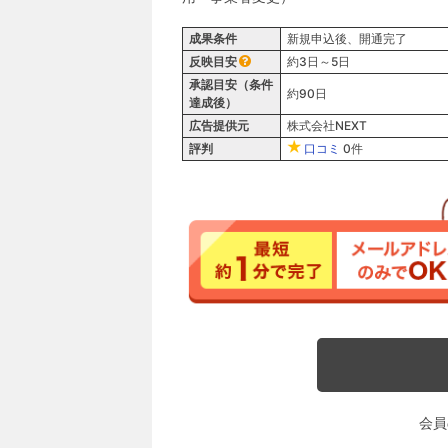
成果条件
新規申込後、開通完了
反映目安
約3日～5日
承認目安（条件
約90日
達成後）
広告提供元
株式会社NEXT
評判
口コミ
0件
会員