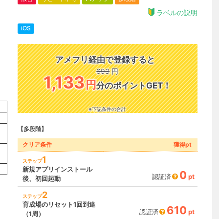
ラベルの説明
iOS
アメフリ経由で登録すると
693
円
1,133
円
分のポイントGET！
※下記条件の合計
【多段階】
クリア条件
獲得pt
1
ステップ
新規アプリインストール
0
認証済
pt
後、初回起動
2
ステップ
育成場のリセット1回到達
610
認証済
pt
（1周）