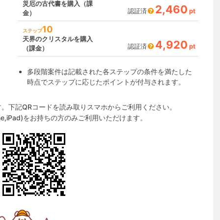
災厄の古代書を購入（課
2,460
認証済
pt
金）
10
ステップ
天界のクリスタルを購入
4,920
認証済
pt
（課金）
多段階案件は記載された各ステップの条件を満たした
時点でステップに応じたポイントが付与されます。
す。下記QRコードを読み取りスマホからご利用ください。
one,iPad)をお持ちの方のみご利用いただけます。