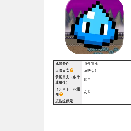
成果条件
条件達成
反映目安
反映なし
承認目安（条件
即日
達成後）
インストール通
あり
知
広告提供元
-