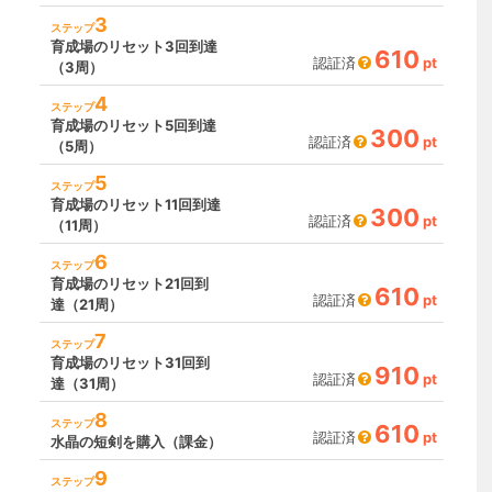
3
ステップ
育成場のリセット3回到達
610
認証済
pt
（3周）
4
ステップ
育成場のリセット5回到達
300
認証済
pt
（5周）
5
ステップ
育成場のリセット11回到達
300
認証済
pt
（11周）
6
ステップ
育成場のリセット21回到
610
認証済
pt
達（21周）
7
ステップ
育成場のリセット31回到
910
認証済
pt
達（31周）
8
ステップ
610
認証済
pt
水晶の短剣を購入（課金）
9
ステップ