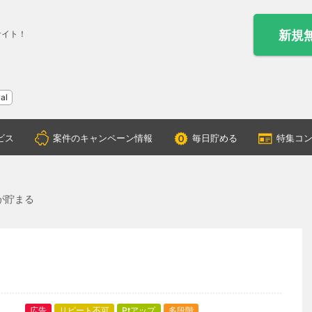
新規
サイト！
al
ビス
案件のキャンペーン情報
毎日貯める
特集コ
】
が貯まる
広告
リピート不可
Ptアップ
多段階