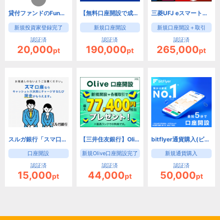
貸付ファンドのFunds(ファンズ)【口座開設】
【無料口座開設で成果！】SBI証券 口座開設
三菱UFJ eスマート証券 FX（旧：auカブコム証券）
新規投資家登録完了
新規口座開設
新規口座開設＋取引
認証済
認証済
認証済
20,000
190,000
265,000
pt
pt
pt
スルガ銀行「スマ口座」【口座開設だけで成果】
【三井住友銀行】Olive口座開設
bitflyer通貨購入(ビットフライヤー)
口座開設
新規Olive口座開設完了
新規通貨購入
認証済
認証済
認証済
15,000
44,000
50,000
pt
pt
pt