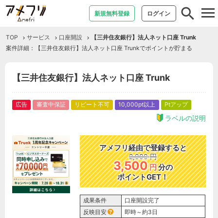
tog
新規無料登録
ログイン
nav
TOP
サービス
口座開設
【三井住友銀行】法人ネット口座 Trunk
案件詳細：【三井住友銀行】法人ネット口座 Trunkでポイントが貯まる
【三井住友銀行】法人ネット口座 Trunk
広告
審査中保証
リピート不可
10,000pt以上
Ptアップ
ラベルの説明
アメフリ経由で登録すると
2,000
円
3,500
円
分の
ポイントGET！
成果条件
口座開設完了
反映目安
即時～約3日