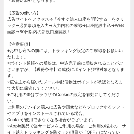
ト獲得対象外となります。
【広告の使い方】
広告サイトへアクセス→「今すぐ法人口座を開設する」をクリ
ック→必要事項を入力→入力内容の確認→口座開設申込→WEB
面談→60日以内の新規口座開設！
【注意事項】
※お申し込みの前には、トラッキング設定のご確認をお願いい
たします。
※ポイント通帳への反映は、申込完了前に反映されることがご
ざいますが、【獲得条件】達成後にポイント獲得対象となりま
す。
※広告主から届いたメールや郵便物はポイントが承認となるま
で大切に保管してください。
※ご利用の際はブラウザのCookieの設定を有効にしてくださ
い。
ご利用のデバイス端末に広告や画像などをブロックするソフト
やアプリをインストールされている場合、
Cookieが使用できなくなる場合がございます。
※Apple製品で当サービスをご利用の場合、ご利用の端末の「サ
イト越えトラッキングを防ぐ」の項目が「OFF」になってい