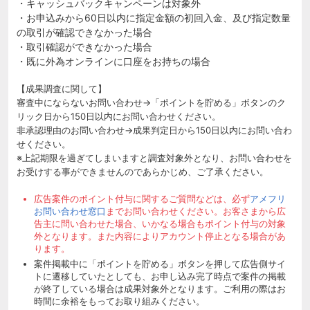
・キャッシュバックキャンペーンは対象外
・お申込みから60日以内に指定金額の初回入金、及び指定数量
の取引が確認できなかった場合
・取引確認ができなかった場合
・既に外為オンラインに口座をお持ちの場合
【成果調査に関して】
審査中にならないお問い合わせ→「ポイントを貯める」ボタンのク
リック日から150日以内にお問い合わせください。
非承認理由のお問い合わせ→成果判定日から150日以内にお問い合わ
せください。
※上記期限を過ぎてしまいますと調査対象外となり、お問い合わせを
お受けする事ができませんのであらかじめ、ご了承ください。
広告案件のポイント付与に関するご質問などは、必ず
アメフリ
お問い合わせ窓口
までお問い合わせください。お客さまから広
告主に問い合わせた場合、いかなる場合もポイント付与の対象
外となります。また内容によりアカウント停止となる場合があ
ります。
案件掲載中に「ポイントを貯める」ボタンを押して広告側サイ
トに遷移していたとしても、お申し込み完了時点で案件の掲載
が終了している場合は成果対象外となります。ご利用の際はお
時間に余裕をもってお取り組みください。