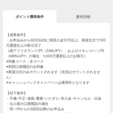
ポイント獲得条件
案件詳細
【成果条件】
・お申込みから60日以内に初回入金10万以上、新規注文で100
万通貨以上の取引完了
（南アフリカランド/円（ZAR/JPY）、およびメキシコペソ/円
（MXN/JPY）の場合、1,000万通貨以上のお取引）
※対象コース：全コース
※初回口座開設のみ対象
※新規注文のみカウントされます（決済はカウントされませ
ん）
※キャッシュバックキャンペーンは適用外となります
【却下条件】
・不備･不正･虚偽･重複･いたずら･未入金･キャンセル・出金
・法人様の口座開設の場合
・同一IPからの2回目以降のお申込み