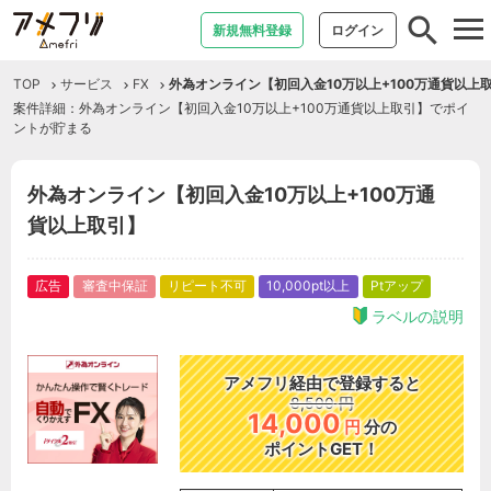
tog
新規無料登録
ログイン
nav
TOP
サービス
FX
外為オンライン【初回入金10万以上+100万通貨以上
案件詳細：外為オンライン【初回入金10万以上+100万通貨以上取引】でポイ
ントが貯まる
外為オンライン【初回入金10万以上+100万通
貨以上取引】
広告
審査中保証
リピート不可
10,000pt以上
Ptアップ
ラベルの説明
アメフリ経由で登録すると
8,500
円
14,000
円
分の
ポイントGET！