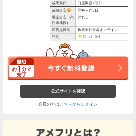
成果条件
口座開設+取引
反映目安
即時～約3日
承認目安（条
約15日
件達成後）
広告提供元
株式会社外為オンライン
評判
口コミ
0件
公式サイトを確認
会員の方は
こちらからログイン