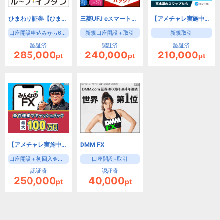
ひまわり証券【ひまわりFX】
三菱UFJ eスマート証券 FX（旧：auカブコム証券）
【アメチャレ実施中！】LIGHT FX（初回入金30万円+新規90lot以上の取引）/トレイダーズ証券
口座開設申込みから60日以内に、下記①か②どちらかの条件を達成
新規口座開設＋取引
新規取引
認証済
認証済
認証済
285,000
240,000
210,000
pt
pt
pt
【アメチャレ実施中！】みんなのFX（初回30万円入金＋新規90Lot以上の取引）/トレイダーズ証券
DMM FX
口座開設＋初回入金口座開設＋初回入金30万円＋取引
口座開設+取引
認証済
認証済
250,000
40,000
pt
pt