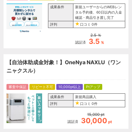
成果条件
新規ユーザーからのWEBレン
タル予約後、60日以内の入金
確認・商品引き渡し完了
評判
口コミ
0件
2.5
％
3.5
認証済
％
【自治体助成金対象！】OneNya NAXLU（ワン
ニャクスル）
審査中保証
リピート不可
10,000pt以上
Ptアップ
成果条件
新規商品購入
評判
口コミ
0件
15,000
pt
30,000
認証済
pt