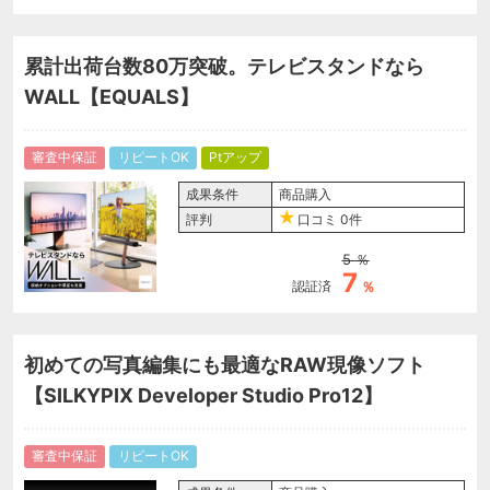
累計出荷台数80万突破。テレビスタンドなら
WALL【EQUALS】
審査中保証
リピートOK
Ptアップ
成果条件
商品購入
評判
口コミ
0件
5
％
7
認証済
％
初めての写真編集にも最適なRAW現像ソフト
【SILKYPIX Developer Studio Pro12】
審査中保証
リピートOK