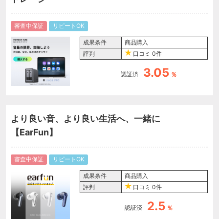
審査中保証
リピートOK
成果条件
商品購入
評判
口コミ
0件
3.05
認証済
％
より良い音、より良い生活へ、一緒に
【EarFun】
審査中保証
リピートOK
成果条件
商品購入
評判
口コミ
0件
2.5
認証済
％