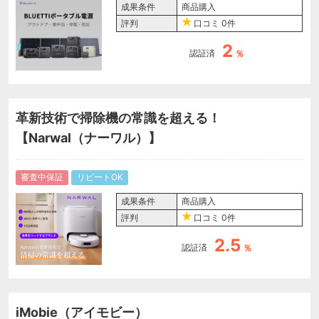
成果条件
商品購入
評判
口コミ
0件
2
認証済
％
革新技術で掃除機の常識を超える！
【Narwal（ナーワル）】
審査中保証
リピートOK
成果条件
商品購入
評判
口コミ
0件
2.5
認証済
％
iMobie（アイモビー）