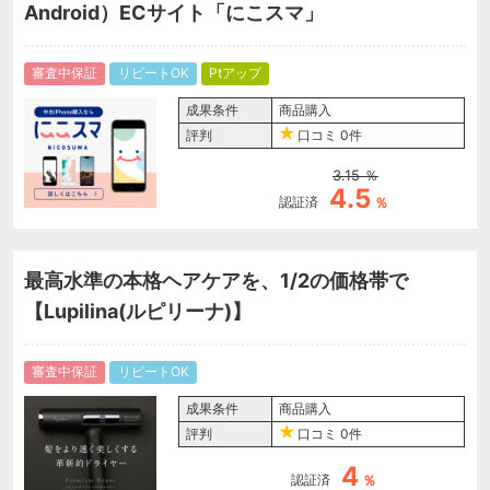
Android）ECサイト「にこスマ」
審査中保証
リピートOK
Ptアップ
成果条件
商品購入
評判
口コミ
0件
3.15
％
4.5
認証済
％
最高水準の本格ヘアケアを、1/2の価格帯で
【Lupilina(ルピリーナ)】
審査中保証
リピートOK
成果条件
商品購入
評判
口コミ
0件
4
認証済
％