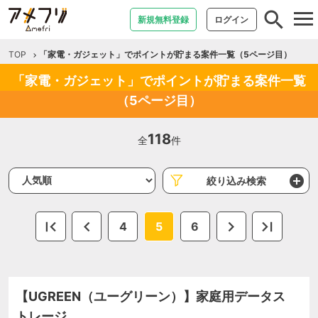
tog
新規無料登録
ログイン
nav
TOP
「家電・ガジェット」でポイントが貯まる案件一覧（5ページ目）
「家電・ガジェット」でポイントが貯まる案件一覧
（5ページ目）
118
全
件
絞り込み検索
4
5
6
【UGREEN（ユーグリーン）】家庭用データス
トレージ