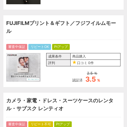
FUJIFILMプリント＆ギフト／フジフイルムモー
ル
審査中保証
リピートOK
Ptアップ
成果条件
商品購入
評判
口コミ
0件
2.5
％
3.5
認証済
％
カメラ・家電・ドレス・スーツケースのレンタ
ル・サブスク レンティオ
審査中保証
リピート不可
Ptアップ