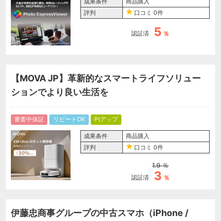
成果条件
商品購入
評判
口コミ
0件
5
認証済
％
【MOVA JP】革新的なスマートライフソリュー
ションでより良い生活を
審査中保証
リピートOK
Ptアップ
成果条件
商品購入
評判
口コミ
0件
1.9
％
3
認証済
％
伊藤忠商事グループの中古スマホ（iPhone /