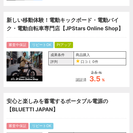
新しい移動体験！電動キックボード・電動バイ
ク・電動自転車専門店【JPStars Online Shop】
審査中保証
リピートOK
Ptアップ
成果条件
商品購入
評判
口コミ
0件
2.5
％
3.5
認証済
％
安心と楽しみを蓄電するポータブル電源の
【BLUETTI JAPAN】
審査中保証
リピートOK