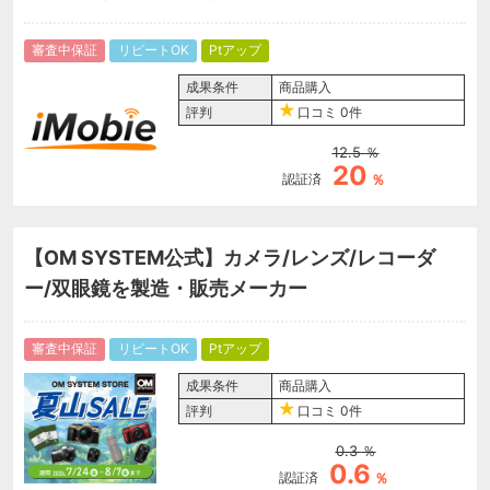
審査中保証
リピートOK
Ptアップ
成果条件
商品購入
評判
口コミ
0件
12.5
％
20
認証済
％
【OM SYSTEM公式】カメラ/レンズ/レコーダ
ー/双眼鏡を製造・販売メーカー
審査中保証
リピートOK
Ptアップ
成果条件
商品購入
評判
口コミ
0件
0.3
％
0.6
認証済
％