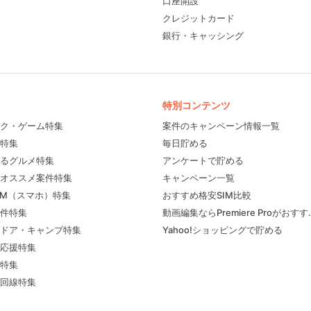
口座開設
クレジットカード
銀行・キャッシング
特別コンテンツ
ク・ゲーム特集
案件のキャンペーン情報一覧
特集
毎日貯める
るグルメ特集
アンケートで貯める
フィール
オススメ案件特集
キャンペーン一覧
IM（スマホ）特集
おすすめ格安SIM比較
件特集
動画編集ならPremiere Proがおす
ドア・キャンプ特集
Yahoo!ショッピングで貯める
応援特集
特集
回線特集