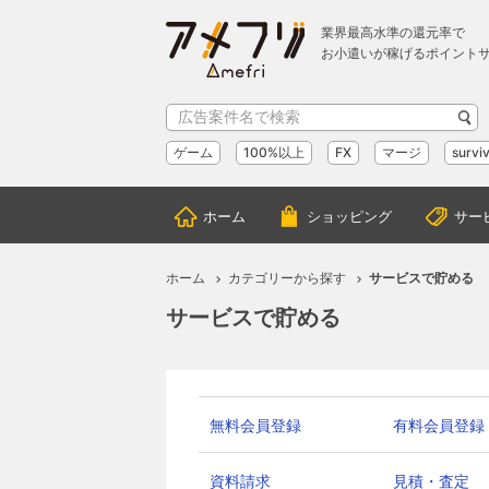
業界最高水準の還元率で
お小遣いが稼げるポイント
ゲーム
100%以上
FX
マージ
surviv
ホーム
ショッピング
サー
ホーム
カテゴリーから探す
サービスで貯める
サービスで貯める
無料会員登録
有料会員登録
資料請求
見積・査定