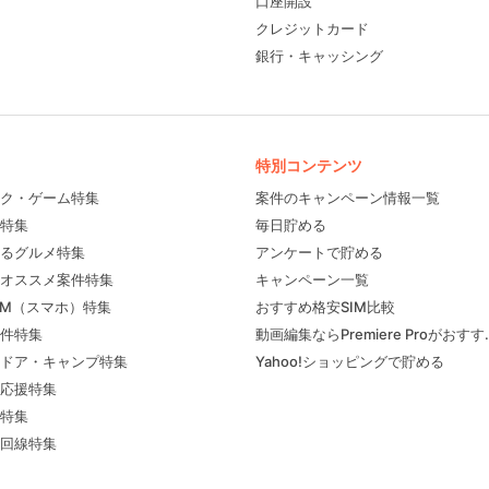
口座開設
クレジットカード
銀行・キャッシング
特別コンテンツ
ク・ゲーム特集
案件のキャンペーン情報一覧
特集
毎日貯める
るグルメ特集
アンケートで貯める
フィール
オススメ案件特集
キャンペーン一覧
IM（スマホ）特集
おすすめ格安SIM比較
件特集
動画編集ならPremiere Proがおす
ドア・キャンプ特集
Yahoo!ショッピングで貯める
応援特集
特集
回線特集