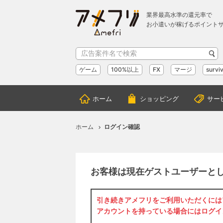
業界最高水準の還元率で
お小遣いが稼げるポイント
ゲーム
100%以上
FX
マージ
surviv
ホーム
ショッピング
サー
ホーム
ログイン確認
お客様は現在ゲストユーザーと
引き続きアメフリをご利用いただくには
アカウントを持っている場合には
ログイ