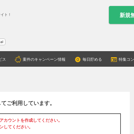
新規
サイト！
al
ビス
案件のキャンペーン情報
毎日貯める
特集コ
してご利用しています。
アカウントを作成
してください。
ン
してください。