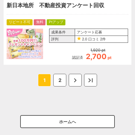
新日本地所 不動産投資アンケート回収
リピート不可
無料
Ptアップ
成果条件
アンケート応募
評判
2.0
口コミ
2件
1,920
pt
2,700
認証済
pt
1
2
ホームへ