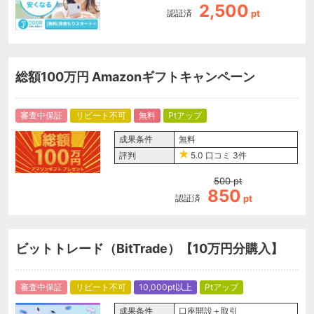
2,500
認証済
pt
総額100万円 Amazonギフトキャンペーン
審査中保証
リピート不可
無料
Ptアップ
成果条件
無料
評判
5.0
口コミ
3件
500
pt
850
認証済
pt
ビットトレード（BitTrade）【10万円分購入】
審査中保証
リピート不可
10,000pt以上
Ptアップ
成果条件
口座開設＋取引