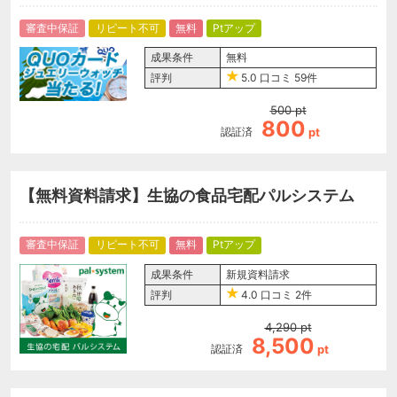
審査中保証
リピート不可
無料
Ptアップ
成果条件
無料
評判
5.0
口コミ
59件
500
pt
800
認証済
pt
【無料資料請求】生協の食品宅配パルシステム
審査中保証
リピート不可
無料
Ptアップ
成果条件
新規資料請求
評判
4.0
口コミ
2件
4,290
pt
8,500
認証済
pt