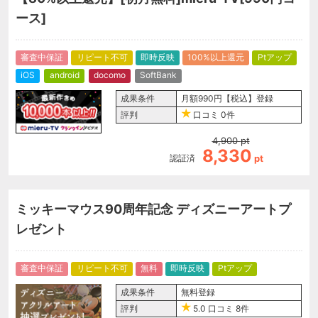
ース]
審査中保証
リピート不可
即時反映
100%以上還元
Ptアップ
iOS
android
docomo
SoftBank
成果条件
月額990円【税込】登録
評判
口コミ
0件
4,900
pt
8,330
認証済
pt
ミッキーマウス90周年記念 ディズニーアートプ
レゼント
審査中保証
リピート不可
無料
即時反映
Ptアップ
成果条件
無料登録
評判
5.0
口コミ
8件