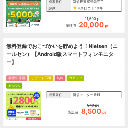
成果条件
新規投資家登録完了
評判
4.0
口コミ
10件
11,500
pt
20,000
認証済
pt
無料登録でおこづかいを貯めよう！Nielsen（ニ
ールセン）【Android版スマートフォンモニタ
ー】
審査中保証
リピート不可
無料
Ptアップ
android
成果条件
新規モニター登録
940
pt
8,500
認証済
pt