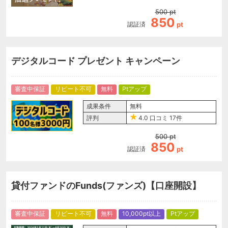
500
pt
850
認証済
pt
デジタルコード プレゼント キャンペーン
審査中保証
リピート不可
無料
Ptアップ
成果条件
無料
評判
4.0
口コミ
17件
500
pt
850
認証済
pt
貸付ファンドのFunds(ファンズ)【口座開設】
審査中保証
リピート不可
無料
10,000pt以上
Ptアップ