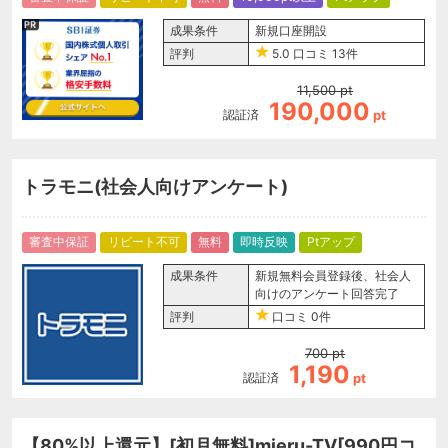
成果条件
新規口座開設
評判
5.0
口コミ
13件
11,500
pt
190,000
認証済
pt
トラモニ(社会人向けアンケート)
審査中保証
リピート不可
無料
即時反映
Ptアップ
成果条件
新規無料会員登録後、社会人
向けのアンケート回答完了
評判
口コミ
0件
700
pt
1,190
認証済
pt
【80%以上還元】[初月無料]mieru-TV[990円コ