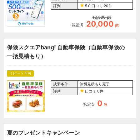
評判
5.0
口コミ
20件
12,500
pt
20,000
認証済
pt
保険スクエアbang! 自動車保険（自動車保険の
一括見積もり）
リピート不可
成果条件
無料見積もり完了
評判
口コミ
0件
0
認証済
％
夏のプレゼントキャンペーン