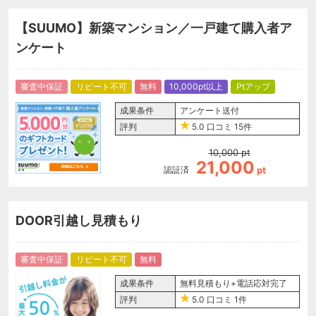
【SUUMO】新築マンション／一戸建て購入者ア
ンケート
審査中保証
リピート不可
無料
10,000pt以上
Ptアップ
成果条件
アンケート送付
評判
5.0
口コミ
15件
10,000
pt
21,000
認証済
pt
DOOR引越し見積もり
審査中保証
リピート不可
無料
成果条件
無料見積もり+電話応対完了
評判
5.0
口コミ
1件