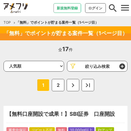
tog
新規無料登録
ログイン
nav
TOP
「無料」でポイントが貯まる案件一覧（1ページ目）
「無料」でポイントが貯まる案件一覧（1ページ目）
17
全
件
絞り込み検索
1
2
【無料口座開設で成果！】SBI証券 口座開設
審査中保証
リピート不可
無料
10,000pt以上
Ptアップ